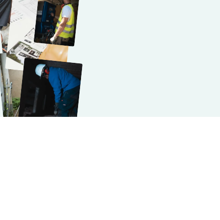
Notre identité
Les origines du
groupe
AccesSol
Le Groupe AccesSOL est composé de plusieurs